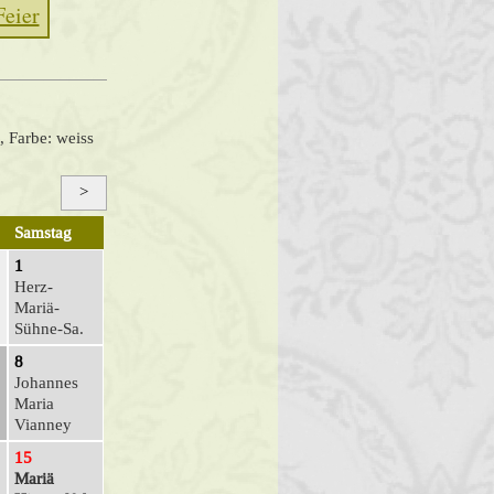
Feier
, Farbe: weiss
>
Samstag
1
Herz-
Mariä-
Sühne-Sa.
8
Johannes
Maria
Vianney
15
Mariä