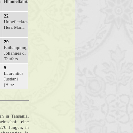
t
Himmelfahrt
22
Unbeflecktes
.
Herz Mariä
29
Enthauptung
Johannes d.
Täufers
5
Laurentius
Justiani
(Herz-
Mariä- ...
n in Tansania,
inschaft eine
270 Jungen, in