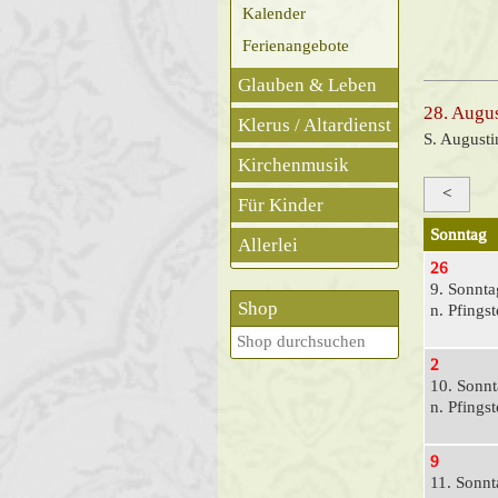
Kalender
Ferienangebote
Glauben & Leben
28. Augu
Klerus / Altardienst
S. Augusti
Kirchenmusik
<
Für Kinder
Sonntag
Allerlei
26
9. Sonnta
Shop
n. Pfings
2
10. Sonn
n. Pfings
9
11. Sonnt