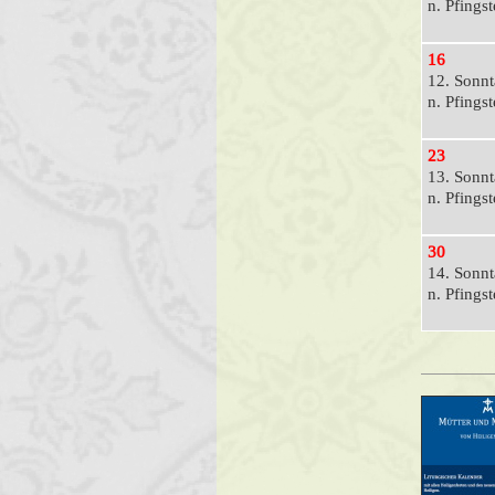
n. Pfings
16
12. Sonn
n. Pfings
23
13. Sonn
n. Pfings
30
14. Sonn
n. Pfings