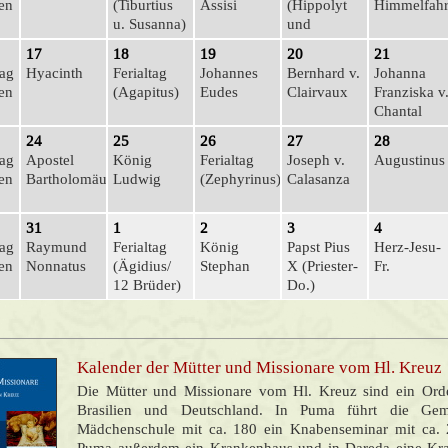
ten
(Tiburtius
Assisi
(Hippolyt
Himmelfahr
u. Susanna)
und
Kassian)
17
18
19
20
21
tag
Hyacinth
Ferialtag
Johannes
Bernhard v.
Johanna
ten
(Agapitus)
Eudes
Clairvaux
Franziska v
Chantal
24
25
26
27
28
tag
Apostel
König
Ferialtag
Joseph v.
Augustinus
ten
Bartholomäus
Ludwig
(Zephyrinus)
Calasanza
31
1
2
3
4
tag
Raymund
Ferialtag
König
Papst Pius
Herz-Jesu-
ten
Nonnatus
(Ägidius/
Stephan
X (Prie­ster-
Fr.
12 Brüder)
Do.)
Kalender der Mütter und Missionare vom Hl. Kreuz
Die Mütter und Missionare vom Hl. Kreuz sind ein Orde
Brasilien und Deutschland. In Puma führt die Geme
Mädchenschule mit ca. 180 ein Knabenseminar mit ca. 