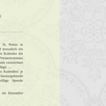
)
 St. Petrus in
d monatlich ein
m Kalender die
esterseminars
rin verzeichnet
üge, ...
es Kalenders je
e herausgebende
willige Spende
ls im Dezember