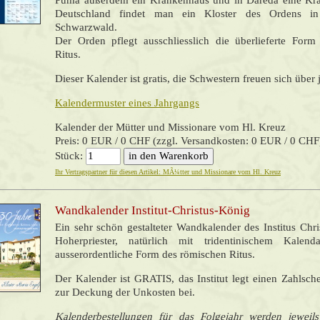
Puma außerdem ein Krankenhaus und in Dareda eine Kran
Deutschland findet man ein Kloster des Ordens i
Schwarzwald.
Der Orden pflegt ausschliesslich die überlieferte For
Ritus.
Dieser Kalender ist gratis, die Schwestern freuen sich über
Kalendermuster eines Jahrgangs
Kalender der Mütter und Missionare vom Hl. Kreuz
Preis: 0 EUR / 0 CHF (zzgl. Versandkosten: 0 EUR / 0 CHF
Stück:
Ihr Vertragspartner für diesen Artikel: MÃ¼tter und Missionare vom Hl. Kreuz
Wandkalender Institut-Christus-König
Ein sehr schön gestalteter Wandkalender des Institus Chr
Hoherpriester, natürlich mit tridentinischem Kalen
ausserordentliche Form des römischen Ritus.
Der Kalender ist GRATIS, das Institut legt einen Zahlsch
zur Deckung der Unkosten bei.
Kalenderbestellungen für das Folgejahr werden jewei