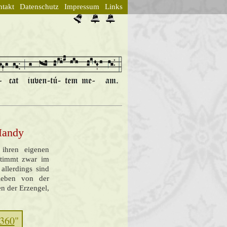
takt
Datenschutz
Impressum
Links
 Handy
 ihren eigenen
stimmt zwar im
allerdings sind
lieben von der
en der Erzengel,
 360
"