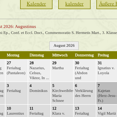
Kalender
kalender
Äußere 
st 2026: Augustinus
ni Ep., Conf. et Eccl. Doct., Commemoratio S. Hermetis Mart., 3. Klasse
August 2026
Montag
Dienstag
Mittwoch
Donnerstag
Freitag
27
28
29
30
31
g
Ferialtag
Nazarius,
Martha
Ferialtag
Ignatius v.
ten
(Pantaleon)
Cel­sus,
(Abdon
Loyola
Viktor, In ...
und
Sennen)
3
4
5
6
7
tag
Ferialtag
Dominikus
Kirchweihfest
Verklärung
Kajetan
ten
Maria
des Herrn
(Herz-Jesu-
Schnee
Fr.)
10
11
12
13
14
ag
Laurentius
Ferialtag
Klara v.
Ferialtag
Vigil Mariä