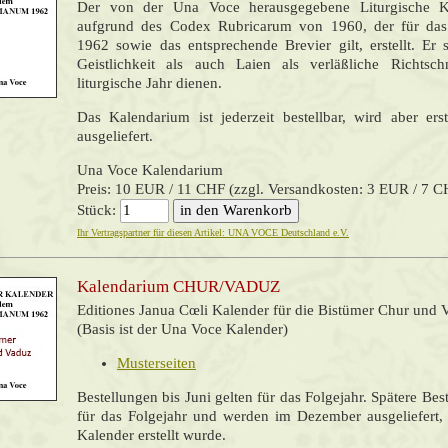
Der von der Una Voce herausgegebene Liturgische 
aufgrund des Codex Rubricarum von 1960, der für d
1962 sowie das entsprechende Brevier gilt, erstellt. Er 
Geistlichkeit als auch Laien als verläßliche Richtsc
liturgische Jahr dienen.
Das Kalendarium ist jederzeit bestellbar, wird aber e
ausgeliefert.
Una Voce Kalendarium
Preis: 10 EUR / 11 CHF (zzgl. Versandkosten: 3 EUR / 7 C
Stück:
Ihr Vertragspartner für diesen Artikel: UNA VOCE Deutschland e.V.
Kalendarium CHUR/VADUZ
Editiones Janua Cœli
Kalender für die Bistümer Chur und 
(Basis ist der Una Voce Kalender)
Musterseiten
Bestellungen bis Juni gelten für das Folgejahr. Spätere Bes
für das Folgejahr und werden im Dezember ausgeliefert
Kalender erstellt wurde.