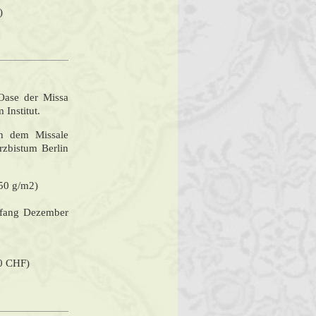
)
 Oase der Missa
 Institut.
ch dem Missale
zbistum Berlin
250 g/m2)
Anfang Dezember
 0 CHF)