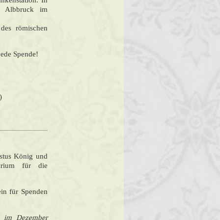
kenstation. In
n Albbruck im
m des römischen
 jede Spende!
)
istus König und
darium für die
ein für Spenden
ls im Dezember