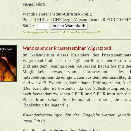
ausgeliefert!
Wandkalender Institut-Christus-König
Preis: 0 EUR / 0 CHF (zzgl. Versandkosten: 0 EUR / 0 CHF
Stück:
Ihr Vertragspartner für diesen Artikel: Kloster Maria Engelport e.V.
Wandkalender Priesterseminar Wigratzbad
Im Kalendarium dieses Kalenders des Priesterseminars
Wigratzbad finden sie die täglichen liturgischen Feste un
Bild aus dem Seminarleben. Außerdem haben Sie mit de
Möglichkeit, etwas vom Jahresrhythmus des Pri
mitzubekommen, da einige Daten aus dem Seminaralltag da
sind wie z. B. Exerzitien, Weihedaten, Prüfungszeiten, Ausfl
(Der Kalender ist kostenlos, da der Selbstkostenpreis d
nach Versandart zwischen 2 EUR und 5 EUR freut sich di
Priesterbruderschaft St. Petrus aber über jede frei
(Zahlschein beiliegend).)
Kalenderbestellungen für das Folgejahr werden jewei
ausgeliefert!
Wandkalender Priesterseminar Wigratzbad