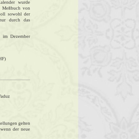
Kalender
wurde
as Meßbuch von
soll sowohl der
hnur durch das
rst im Dezember
HF)
Vaduz
tellungen gelten
, wenn der neue